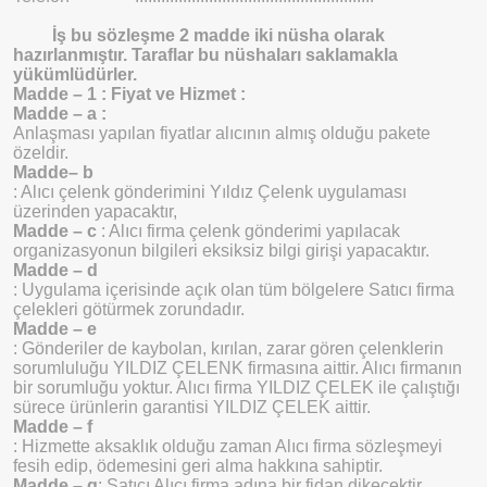
İş bu sözleşme 2 madde iki nüsha olarak
hazırlanmıştır. Taraflar bu nüshaları saklamakla
yükümlüdürler.
Madde – 1 : Fiyat ve Hizmet :
Madde – a
:
Anlaşması yapılan fiyatlar alıcının almış olduğu pakete
özeldir.
Madde
– b
: Alıcı çelenk gönderimini Yıldız Çelenk uygulaması
üzerinden yapacaktır,
Madde
– c
: Alıcı firma çelenk gönderimi yapılacak
organizasyonun bilgileri eksiksiz bilgi girişi yapacaktır.
Madde – d
: Uygulama içerisinde açık olan tüm bölgelere Satıcı firma
çelekleri götürmek zorundadır.
Madde – e
: Gönderiler de kaybolan, kırılan, zarar gören çelenklerin
sorumluluğu YILDIZ ÇELENK firmasına aittir. Alıcı firmanın
bir sorumluğu yoktur. Alıcı firma YILDIZ ÇELEK ile çalıştığı
sürece ürünlerin garantisi YILDIZ ÇELEK aittir.
Madde – f
: Hizmette aksaklık olduğu zaman Alıcı firma sözleşmeyi
fesih edip, ödemesini geri alma hakkına sahiptir.
Madde – g
: Satıcı Alıcı firma adına bir fidan dikecektir.