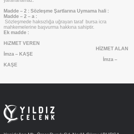
yararlanamaz.
Madde – 2 : Sözleşme Şartlarına Uymama hali :
Madde – 2 – a :
Sözleşmede haksızlığa uğrayan taraf
bursa icra
mahkemelerine başvurma hakkına sahiptir.
Ek madde :
HiZMET
VEREN
HİZMET ALAN
İmza – KAŞE
İmza –
KAŞE