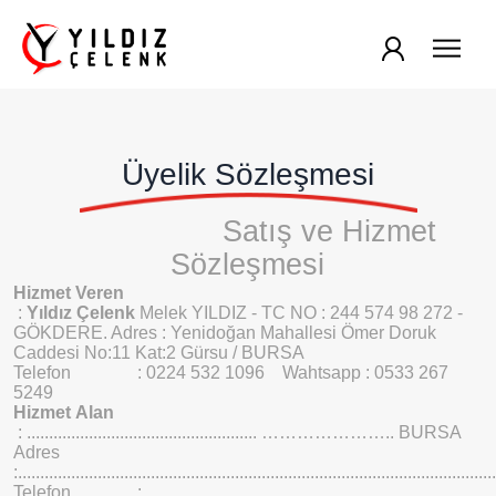
Giriş
Üyelik Sözleşmesi
Satış ve Hizmet
Sözleşmesi
Hizmet
Veren
:
Yıldız Çelenk
Melek YILDIZ - TC NO : 244 574 98 272
-
GÖKDERE. Adres : Yenidoğan Mahallesi Ömer Doruk
Caddesi No:11 Kat:2 Gürsu / BURSA
Telefon
: 0224 532 1096
Wahtsapp : 0533 267
5249
Hizmet
Alan
: .................................................... ………………….. BURSA
Adres
:............................................................................................................
Telefon
:......................................................