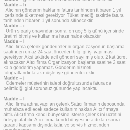
Madde – h
: Alıcının gönderim haklarını fatura tarihinden itibaren 1 yıl
içerisinde tüketmesi gerekiyor. Tüketilmediği taktirde fatura
tarihinden itibaren 1 yıl sonunda silinecektir.
Madde – ı
: Ürün sipariş onayından sonra, en geç 5 iş günü içerisinde
üretimi bitmiş ve kullanıma hazır halde olacaktır.
Madde – i
: Alıcı firma çelenk gönderimlerini organizasyonun başlama
saatinden en az 24 saat önceden bilgi girişi yapılması
gerekiyor. Aksi taktirde acil gönderi sayılmış olup, 2 kat ücret
alınacaktır. Alıcı firma Organizasyon başlama saatine 2 saat
kala gönderim yapamaz. Gönderim hizmeti
fotoğraflandırılarak müşteriye gönderilecektir
Madde – j
: Ödemeler müşterinin talebi doğrultusunda fatura da
belirtildiği gibi sorunsuz gününde yapılacaktır.
Madde – l
: Alıcı firma adına yapılan çelenk Satıcı firmanın deposunda
muhafaza edilecek sadece kullanım hakları Alıcı firmaya
aittir. Alıcı firma kendi bünyesine isterse çelenk ini ücretini
ödeyip alabilir. Alıcı firma kendi bünyesine aldıktan sonra
garanti kapsamı dışında kalır, ve servis hizmetinden